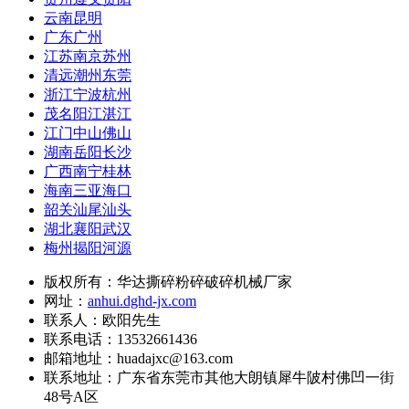
云南昆明
广东广州
江苏南京苏州
清远潮州东莞
浙江宁波杭州
茂名阳江湛江
江门中山佛山
湖南岳阳长沙
广西南宁桂林
海南三亚海口
韶关汕尾汕头
湖北襄阳武汉
梅州揭阳河源
版权所有：华达撕碎粉碎破碎机械厂家
网址：
anhui.dghd-jx.com
联系人：欧阳先生
联系电话：13532661436
邮箱地址：huadajxc@163.com
联系地址：
广东省东莞市其他大朗镇犀牛陂村佛凹一街
48号A区