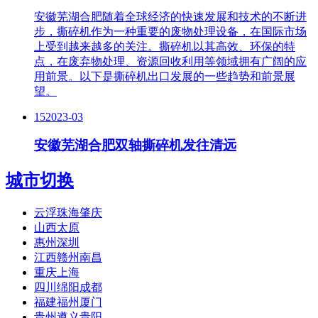
安徽芜湖合肥随着全球经济的快速发展和技术的不断进
步，撕碎机作为一种重要的废物处理设备，在国际市场
上受到越来越多的关注。撕碎机以其高效、环保的特
点，在废弃物处理、资源回收利用等领域拥有广阔的应
用前景。以下是撕碎机出口发展的一些趋势和前景展
望。
15
2023-03
安徽芜湖合肥双轴撕碎机发往清远
城市切换
云浮珠海肇庆
山西太原
惠州深圳
江西赣州南昌
重庆上海
四川绵阳成都
福建福州厦门
贵州遵义贵阳