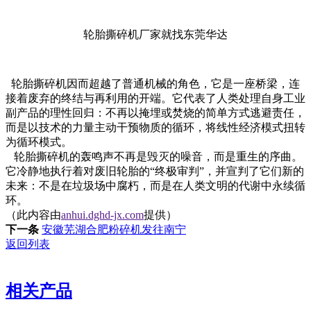
轮胎撕碎机厂家就找东莞华达
轮胎撕碎机因而超越了普通机械的角色，它是一座桥梁，连
接着废弃的终结与再利用的开端。它代表了人类处理自身工业
副产品的理性回归：不再以掩埋或焚烧的简单方式逃避责任，
而是以技术的力量主动干预物质的循环，将线性经济模式扭转
为循环模式。
轮胎撕碎机的轰鸣声不再是毁灭的噪音，而是重生的序曲。
它冷静地执行着对废旧轮胎的“终极审判”，并宣判了它们新的
未来：不是在垃圾场中腐朽，而是在人类文明的代谢中永续循
环。
（此内容由
anhui.dghd-jx.com
提供）
下一条
安徽芜湖合肥粉碎机发往南宁
返回列表
相关产品