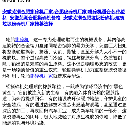
08-20 15:50
安徽芜湖合肥撕碎机厂家-合肥破碎机厂家|粉碎机适合各种塑
料
安徽芜湖合肥撕碎机价格
安徽芜湖合肥垃圾粉碎机/建筑
垃圾粉碎机厂家推荐选择
轮胎
撕碎机
，这一专为处理轮胎而生的机械设备，其内部高
速旋转的合金钢刀盘如同精密编排的暴力美学，凭借巨大扭矩
将整条轮胎擒获、挤压、切割、撕扯，直至分解为大小不一的
橡胶块。整个过程高效而冷酷，钢丝与橡胶分离，杂质被剔
除，输出的是规整的再生原料。这不仅是物理形态的改变，更
是一场物质价值的重生仪式。轮胎撕碎机助力重塑橡胶资源循
环利用，轮胎
撕碎机厂家
就选东莞华达。
经撕碎机处理后的橡胶颗粒，一跃成为循环经济中的“黑色
黄金”。它们被注入新的生命：有的融入体育场馆的塑胶跑
道，为奔跑提供回弹；有的铺设成环保缓冲地垫，守护儿童的
安全嬉戏；有的通过热解技术提炼出燃油与炭黑，甚至通过更
深度的加工，再次回归汽车工业，成为新车轮胎的一部分。这
条资源再生的闭环，极大地减轻了对原生橡胶的依赖，降低了
能源消耗与环境污染。